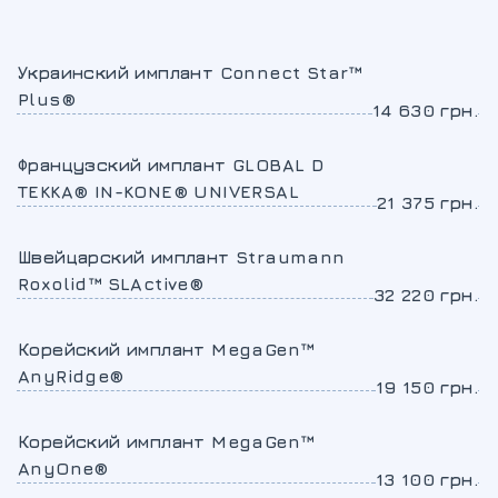
Украинский имплант Connect Star™
Plus®
14 630 грн.
Французский имплант GLOBAL D
TEKKA® IN-KONE® UNIVERSAL
21 375 грн.
Швейцарский имплант Straumann
Roxolid™ SLActive®
32 220 грн.
Корейский имплант MegaGen™
AnyRidge®
19 150 грн.
Корейский имплант MegaGen™
AnyOne®
13 100 грн.