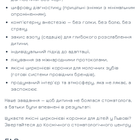
цифрову діагностику (прицільні знімки з мінімальним
опроміненням);
комп'ютерну анестезію — без голки, без болю, без
страху;
закис азоту (седацію) для глибокого розслаблення
дитини;
індивідуальний підхід до адаптації;
лікування за міжнародними протоколами;
якісні цирконієві коронки для молочних зубів
(готові системи провідних брендів);
продуманий інтер'єр та атмосферу, яка не лякає, а
заспокоює.
Наше завдання — щоб дитина не боялася стоматолога,
а батьки були впевнені в результаті.
Шукаєте якісні цирконієві коронки для дітей у Львові?
Звертайтеся до Космічного стоматологічного центру.