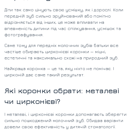
Діти так само цінують свою усмішку, як і дорослі. Коли
передній зуб сильно зруйнований або помітно
відрізняється від інших, це може впливати на
впевненість дитини під час спілкування, усмішок та
фотографування.
Саме тому для передніх молочних зубів батьки все
частіше обирають цирконієві коронки — міцні,
естетичні та максимально схожі на природний зуб.
Найкраща коронка — це та, яку ніхто не помічає. І
цирконій дає саме такий результат.
Які коронки обрати: металеві
чи цирконієві?
І металеві, і цирконієві коронки допомагають зберегти
сильно пошкоджений молочний зуб. Обидва варіанти
довели свою ефективність у дитячій стоматології.