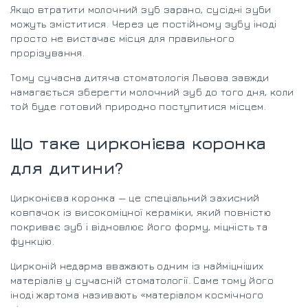
Якщо втратити молочний зуб зарано, сусідні зуби
можуть зміститися. Через це постійному зубу іноді
просто не вистачає місця для правильного
прорізування.
Тому сучасна дитяча стоматологія Львова завжди
намагається зберегти молочний зуб до того дня, коли
той буде готовий природно поступитися місцем.
Що таке цирконієва коронка
для дитини?
Цирконієва коронка — це спеціальний захисний
ковпачок із високоміцної кераміки, який повністю
покриває зуб і відновлює його форму, міцність та
функцію.
Цирконій недарма вважають одним із найміцніших
матеріалів у сучасній стоматології. Саме тому його
іноді жартома називають «матеріалом космічного