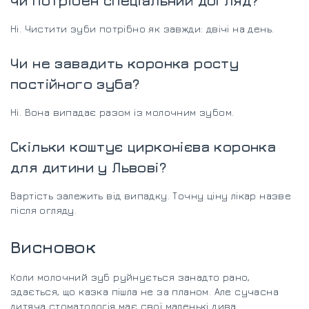
Чи потрібен спеціальний догляд?
Ні. Чистити зуби потрібно як завжди: двічі на день.
Чи не завадить коронка росту
постійного зуба?
Ні. Вона випадає разом із молочним зубом.
Скільки коштує цирконієва коронка
для дитини у Львові?
Вартість залежить від випадку. Точну ціну лікар назве
після огляду.
Висновок
Коли молочний зуб руйнується занадто рано,
здається, що казка пішла не за планом. Але сучасна
дитяча стоматологія має свої маленькі дива.