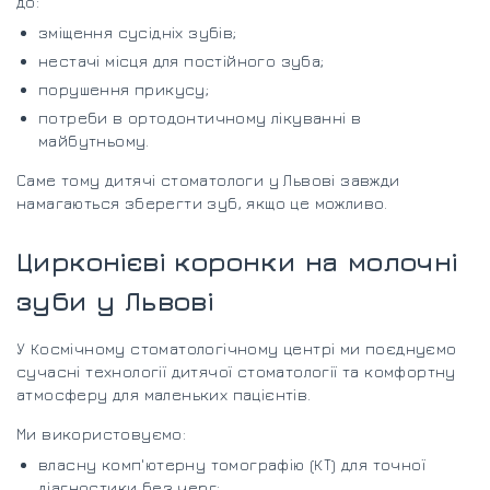
до:
зміщення сусідніх зубів;
нестачі місця для постійного зуба;
порушення прикусу;
потреби в ортодонтичному лікуванні в
майбутньому.
Саме тому дитячі стоматологи у Львові завжди
намагаються зберегти зуб, якщо це можливо.
Цирконієві коронки на молочні
зуби у Львові
У Космічному стоматологічному центрі ми поєднуємо
сучасні технології дитячої стоматології та комфортну
атмосферу для маленьких пацієнтів.
Ми використовуємо:
власну комп'ютерну томографію (КТ) для точної
діагностики без черг;