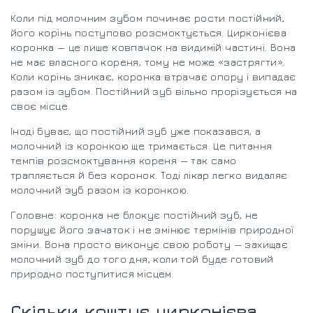
Коли під молочним зубом починає рости постійний,
його корінь поступово розсмоктується. Цирконієва
коронка — це лише ковпачок на видимій частині. Вона
не має власного кореня, тому не може «застрягти».
Коли корінь зникає, коронка втрачає опору і випадає
разом із зубом. Постійний зуб вільно прорізується на
своє місце.
Іноді буває, що постійний зуб уже показався, а
молочний із коронкою ще тримається. Це питання
темпів розсмоктування кореня — так само
трапляється й без коронок. Тоді лікар легко видаляє
молочний зуб разом із коронкою.
Головне: коронка не блокує постійний зуб, не
порушує його зачаток і не змінює термінів природної
зміни. Вона просто виконує свою роботу — захищає
молочний зуб до того дня, коли той буде готовий
природно поступитися місцем.
Скільки коштує цирконієва