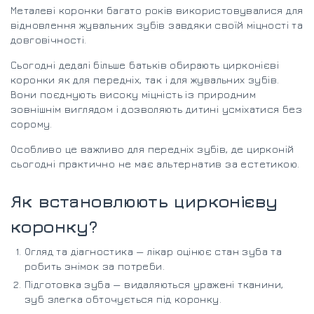
Металеві коронки багато років використовувалися для
відновлення жувальних зубів завдяки своїй міцності та
довговічності.
Сьогодні дедалі більше батьків обирають цирконієві
коронки як для передніх, так і для жувальних зубів.
Вони поєднують високу міцність із природним
зовнішнім виглядом і дозволяють дитині усміхатися без
сорому.
Особливо це важливо для передніх зубів, де цирконій
сьогодні практично не має альтернатив за естетикою.
Як встановлюють цирконієву
коронку?
Огляд та діагностика — лікар оцінює стан зуба та
робить знімок за потреби.
Підготовка зуба — видаляються уражені тканини,
зуб злегка обточується під коронку.