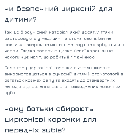
Чи безпечний цирконій для
дитини?
Так. Це біосумісний матеріал, який десятиліттями
застосовують у медицині та стоматології. Він не
викликає алергії, не містить металу і не фарбується з
часом. Гладка поверхня цирконієвої коронки не
накопичує наліт, що робить її гігієнічною.
Саме тому цирконієві коронки сьогодні широко
використовуються в сучасній дитячій стоматології в
багатьох країнах світу та входять до стандартних
методів відновлення сильно пошкоджених молочних
зубів.
Чому батьки обирають
цирконієві коронки для
передніх зубів?