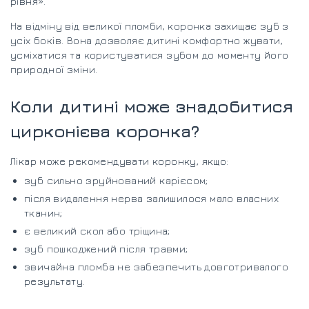
рівня».
На відміну від великої пломби, коронка захищає зуб з
усіх боків. Вона дозволяє дитині комфортно жувати,
усміхатися та користуватися зубом до моменту його
природної зміни.
Коли дитині може знадобитися
цирконієва коронка?
Лікар може рекомендувати коронку, якщо:
зуб сильно зруйнований карієсом;
після видалення нерва залишилося мало власних
тканин;
є великий скол або тріщина;
зуб пошкоджений після травми;
звичайна пломба не забезпечить довготривалого
результату.