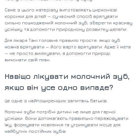
Саме з цього матеріалу виготовляють цирконієві
коронки для дітей — сучасний спосіб врятувати
сильно пошкоджений молочний зуб, зберегти красиву
усмішку та допомогти природному розвитку щелепи.
Для лікаря Тані головне правило просте: якщо зуб
можна врятувати — його варто врятувати. Адже її мета
— не просто вилікувати, а допомогти природі
виконати свій план.
Навіщо лікувати молочний зуб,
якщо він усе одно випаде?
Це одне з найпоширеніших запитань батьків.
Молочні зуби потрібні дитині не лише для гарної
усмішки. Вони допомагають правильно пережовувати
їжу, формувати мовлення та утримувати місце для
майбутніх постійних зубів.