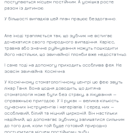
поступаються місцем постійним. А усмішка росте
разом із дитиною.
У більшості випадків цей план працює бездоганно.
Але іноді трапляється так, що зубчик не встигає
дочекатися свого природного випадіння. Карієс,
травма або значне руйнування можуть пошкодити
його настільки, що звичайної пломби вже недостатньо.
І саме тоді на допомогу приходить особлива фея. Не
зовсім звичайна. Космічна.
У Космічному стоматологічному центрі цю фею звуть
лікар Таня. Вона щодня доводить, що дитяча
стоматологія може бути без страху, а лікування —
справжньою пригодою. У її руках — велика кількість
сучасних інструментів і матеріалів. І серед них —
особливий, білий та міцний цирконій. Він настільки
надійний, що допомагає зубчику залишатися сильним
до того дня, коли той буде готовий природно
поступитися місцем постійному зубу.