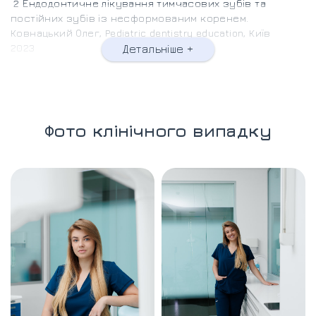
2 Ендодонтичне лікування тимчасових зубів та
постійних зубів із несформованим коренем.
Ковнацький Олег, Pediatric dentistry education, Київ
2023
Детальніше +
• GUNDJAK DENTAL CROUP «Пряма реставрація бокової
ділянки зубів» Маланюк
• BOICHUK Реставрації, Львів
• DSPACE «Мистецтво реставрації фронтальних і
бокових зубів»
Фото клінічного випадку
2022
1 Estetic “DIRECT RESTORATION” Artem Myron.