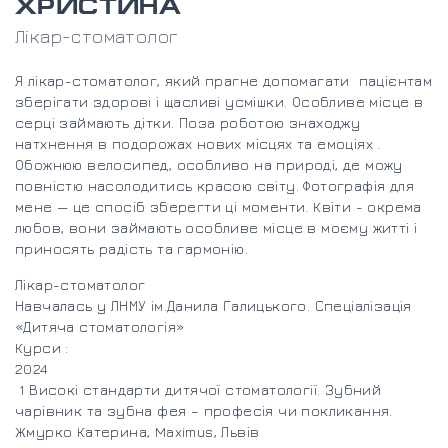
ХРИСТИНА
Лікар-стоматолог
Я лікар-стоматолог, який прагне допомагати пацієнтам
зберігати здорові і щасливі усмішки. Особливе місце в
серці займають дітки. Поза роботою знаходжу
натхнення в подорожах нових місцях та емоціях .
Обожнюю велосипед, особливо на природі, де можу
повністю насолодитись красою світу. Фотографія для
мене — це спосіб зберегти ці моменти. Квіти - окрема
любов, вони займають особливе місце в моєму житті і
приносять радість та гармонію.
Лікар-стоматолог
Навчалась у ЛНМУ ім.Данила Галицького. Спеціалізація
«Дитяча стоматологія»
Курси :
2024
1 Високі стандарти дитячої стоматології. Зубний
чарівник та зубна фея – професія чи покликання.
Жмурко Катерина, Maximus, Львів