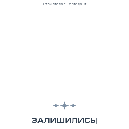
Стоматолог - ортодонт
З
А
Л
И
Ш
И
Л
И
С
Ь
П
И
Т
|