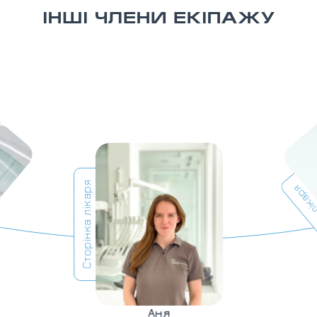
ІНШІ ЧЛЕНИ ЕКІПАЖУ
Сторінка лікаря
Сторінка л
Аня