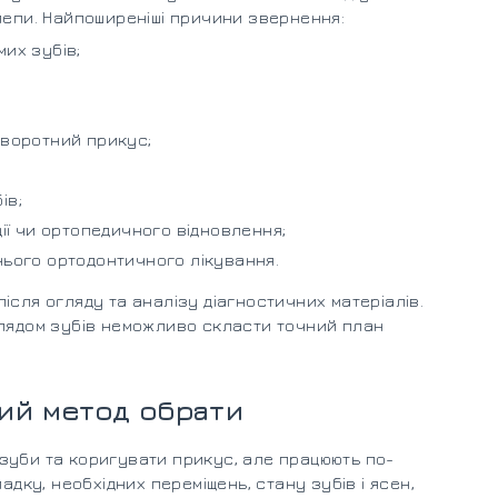
лепи. Найпоширеніші причини звернення:
их зубів;
зворотний прикус;
ів;
ції чи ортопедичного відновлення;
нього ортодонтичного лікування.
ісля огляду та аналізу діагностичних матеріалів.
глядом зубів неможливо скласти точний план
кий метод обрати
зуби та коригувати прикус, але працюють по-
адку, необхідних переміщень, стану зубів і ясен,