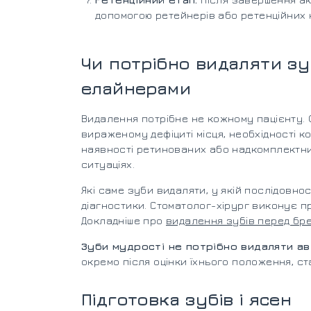
допомогою ретейнерів або ретенційних 
Чи потрібно видаляти з
елайнерами
Видалення потрібне не кожному пацієнту.
вираженому дефіциті місця, необхідності 
наявності ретинованих або надкомплектних
ситуаціях.
Які саме зуби видаляти, у якій послідовнос
діагностики. Стоматолог-хірург виконує п
Докладніше про
видалення зубів перед бр
Зуби мудрості не потрібно видаляти ав
окремо після оцінки їхнього положення, с
Підготовка зубів і ясен