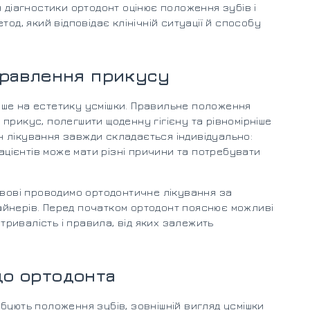
 діагностики ортодонт оцінює положення зубів і
од, який відповідає клінічній ситуації й способу
иправлення прикусу
ше на естетику усмішки. Правильне положення
прикус, полегшити щоденну гігієну та рівномірніше
 лікування завжди складається індивідуально:
пацієнтів може мати різні причини та потребувати
ьвові проводимо ортодонтичне лікування за
йнерів. Перед початком ортодонт пояснює можливі
 тривалість і правила, від яких залежить
до ортодонта
бують положення зубів, зовнішній вигляд усмішки