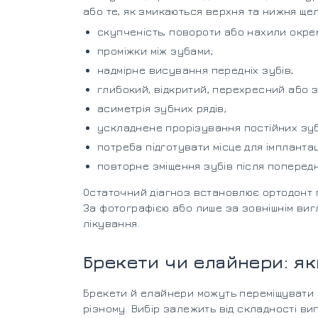
або те, як змикаються верхня та нижня ще
скупченість, повороти або нахили окрем
проміжки між зубами;
надмірне висування передніх зубів;
глибокий, відкритий, перехресний або 
асиметрія зубних рядів;
ускладнене прорізування постійних зуб
потреба підготувати місце для імпланта
повторне зміщення зубів після поперед
Остаточний діагноз встановлює ортодонт п
За фотографією або лише за зовнішнім ви
лікування.
Брекети чи елайнери: я
Брекети й елайнери можуть переміщувати 
різному. Вибір залежить від складності вип