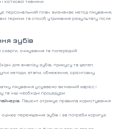
 і кісткової тканини.
ує персональний план: визначає метод лікування,
вні терміни та спосіб утримання результату після
ння зубів
скарги, очікування та попередній
хідні для аналізу зубів, прикусу та щелеп.
упні методи, етапи, обмеження, орієнтовну
атку лікування усуваємо активний карієс і
 та інші необхідні процедури.
лайнерів.
Пацієнт отримує правила користування
 оцінює переміщення зубів і за потреби коригує
тивного лікування фіксуємо результат за