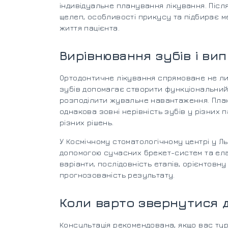
індивідуальне планування лікування. Після
щелеп, особливості прикусу та підбирає мет
життя пацієнта.
Вирівнювання зубів і в
Ортодонтичне лікування спрямоване не ли
зубів допомагає створити функціональний 
розподілити жувальне навантаження. План
однакова зовні нерівність зубів у різних 
різних рішень.
У Космічному стоматологічному центрі у Л
допомогою сучасних брекет-систем та ела
варіанти, послідовність етапів, орієнтовну
прогнозованість результату.
Коли варто звернутися 
Консультація рекомендована, якщо вас тур