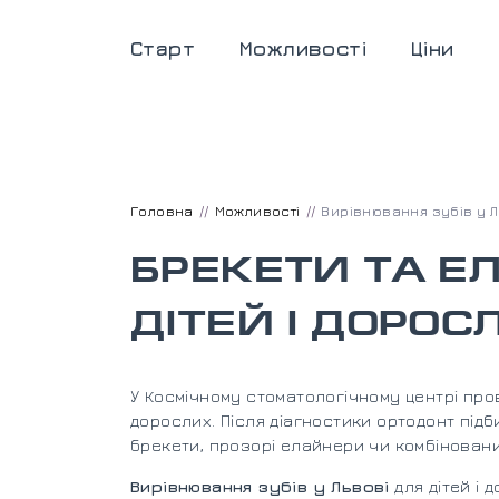
Старт
Можливості
Ціни
Головна
Можливості
Вирівнювання зубів у Л
БРЕКЕТИ ТА Е
ДІТЕЙ І ДОРОС
У Космічному стоматологічному центрі пров
дорослих. Після діагностики ортодонт підб
брекети, прозорі елайнери чи комбіновани
Вирівнювання зубів у Львові
для дітей і 