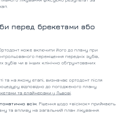
кап.
уби перед брекетами або
 Ортодонт може включити його до плану при
контрольованого переміщення передніх зубів,
 зубів чи в інших клінічно обґрунтованих
ті та на якому етапі, визначає ортодонт після
роцедуру відповідно до погодженого плану.
екетами та елайнерами у Львові
.
томатично всім.
Рішення щодо «вісімок» приймають
тану та впливу на загальний план лікування.