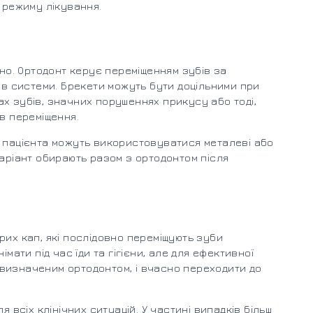
я режиму лікування.
йно. Ортодонт керує переміщенням зубів за
тів системи. Брекети можуть бути доцільними при
х зубів, значних порушеннях прикусу або тоді,
в переміщення.
ь пацієнта можуть використовуватися металеві або
варіант обирають разом з ортодонтом після
рих кап, які послідовно переміщують зуби
імати під час їди та гігієни, але для ефективної
визначеним ортодонтом, і вчасно переходити до
я всіх клінічних ситуацій. У частині випадків більш