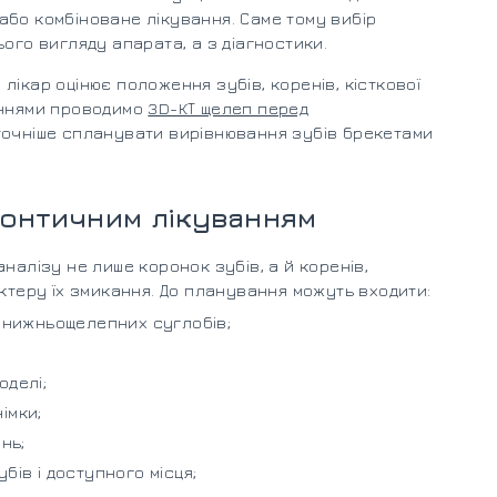
або комбіноване лікування. Саме тому вибір
ого вигляду апарата, а з діагностики.
ікар оцінює положення зубів, коренів, кісткової
аннями проводимо
3D-КТ щелеп перед
 точніше спланувати вирівнювання зубів брекетами
донтичним лікуванням
налізу не лише коронок зубів, а й коренів,
актеру їх змикання. До планування можуть входити:
о-нижньощелепних суглобів;
оделі;
імки;
нь;
бів і доступного місця;