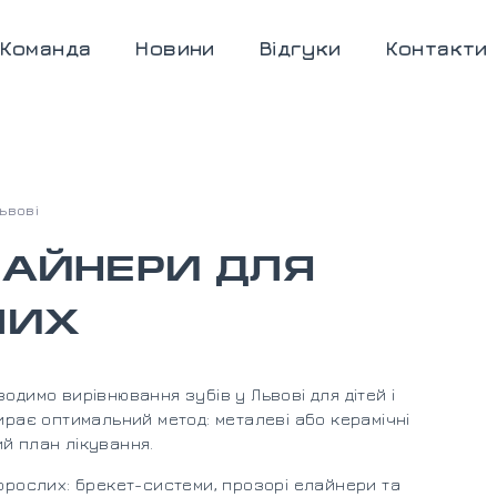
Команда
Новини
Відгуки
Контакти
ьвові
ЛАЙНЕРИ ДЛЯ
ЛИХ
одимо вирівнювання зубів у Львові для дітей і
ирає оптимальний метод: металеві або керамічні
й план лікування.
дорослих: брекет-системи, прозорі елайнери та