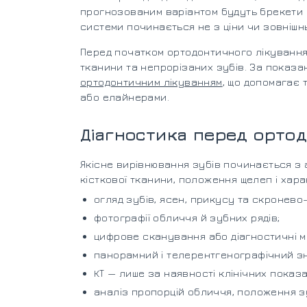
прогнозованим варіантом будуть брекети 
системи починається не з ціни чи зовнішнь
Перед початком ортодонтичного лікування л
тканини та непрорізаних зубів. За показ
ортодонтичним лікуванням
, що допомагає
або елайнерами.
Діагностика перед орто
Якісне вирівнювання зубів починається з а
кісткової тканини, положення щелеп і хар
огляд зубів, ясен, прикусу та скронев
фотографії обличчя й зубних рядів;
цифрове сканування або діагностичні м
панорамний і телерентгенографічний зн
КТ — лише за наявності клінічних показа
аналіз пропорцій обличчя, положення зу