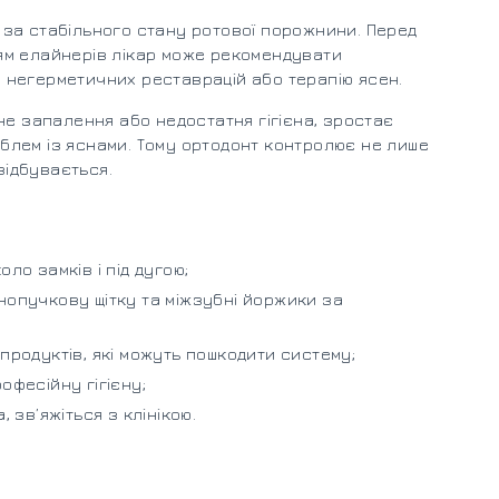
за стабільного стану ротової порожнини. Перед
ям елайнерів лікар може рекомендувати
у негерметичних реставрацій або терапію ясен.
не запалення або недостатня гігієна, зростає
роблем із яснами. Тому ортодонт контролює не лише
відбувається.
ло замків і під дугою;
нопучкову щітку та міжзубні йоржики за
продуктів, які можуть пошкодити систему;
офесійну гігієну;
 зв’яжіться з клінікою.