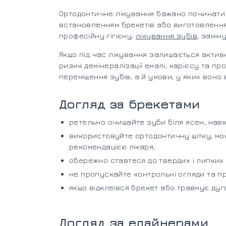
Ортодонтичне лікування бажано починати 
встановленням брекетів або виготовленн
професійну гігієну,
лікування зубів
, замін
Якщо під час лікування залишається актив
ризик демінералізації емалі, карієсу та п
переміщення зубів, а й умови, у яких воно 
Догляд за брекетами
ретельно очищайте зуби біля ясен, навко
використовуйте ортодонтичну щітку, мо
рекомендацією лікаря;
обережно ставтеся до твердих і липких 
не пропускайте контрольні огляди та пр
якщо відклеївся брекет або травмує дуга,
Догляд за елайнерами