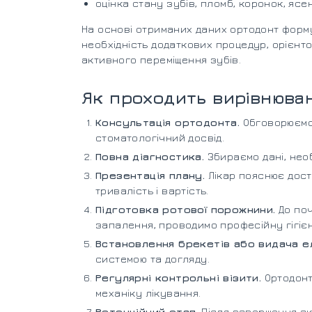
оцінка стану зубів, пломб, коронок, ясен
На основі отриманих даних ортодонт форм
необхідність додаткових процедур, орієнто
активного переміщення зубів.
Як проходить вирівнюва
Консультація ортодонта.
Обговорюємо 
стоматологічний досвід.
Повна діагностика.
Збираємо дані, необ
Презентація плану.
Лікар пояснює дост
тривалість і вартість.
Підготовка ротової порожнини.
До поч
запалення, проводимо професійну гігієну
Встановлення брекетів або видача е
системою та догляду.
Регулярні контрольні візити.
Ортодонт
механіку лікування.
Ретенційний етап.
Після завершення ак