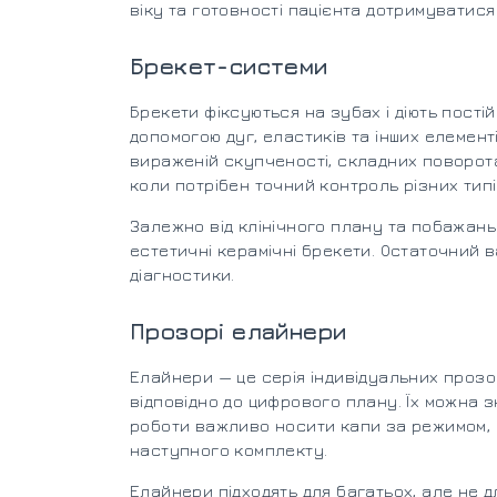
віку та готовності пацієнта дотримуватис
Брекет-системи
Брекети фіксуються на зубах і діють пості
допомогою дуг, еластиків та інших елемен
вираженій скупченості, складних поворота
коли потрібен точний контроль різних типі
Залежно від клінічного плану та побажан
естетичні керамічні брекети. Остаточний 
діагностики.
Прозорі елайнери
Елайнери — це серія індивідуальних прозо
відповідно до цифрового плану. Їх можна зн
роботи важливо носити капи за режимом, 
наступного комплекту.
Елайнери підходять для багатьох, але не дл