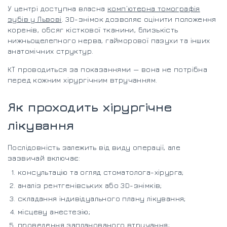
У центрі доступна власна
комп’ютерна томографія
зубів у Львові
. 3D-знімок дозволяє оцінити положення
коренів, обсяг кісткової тканини, близькість
нижньощелепного нерва, гайморової пазухи та інших
анатомічних структур.
КТ проводиться за показаннями — вона не потрібна
перед кожним хірургічним втручанням.
Як проходить хірургічне
лікування
Послідовність залежить від виду операції, але
зазвичай включає:
консультацію та огляд стоматолога-хірурга;
аналіз рентгенівських або 3D-знімків;
складання індивідуального плану лікування;
місцеву анестезію;
проведення запланованого втручання;