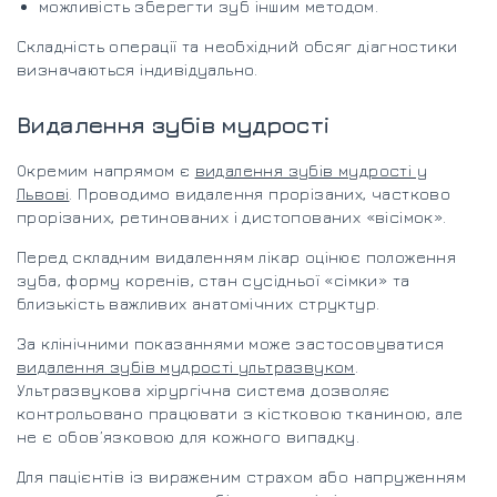
можливість зберегти зуб іншим методом.
Складність операції та необхідний обсяг діагностики
визначаються індивідуально.
Видалення зубів мудрості
Окремим напрямом є
видалення зубів мудрості у
Львові
. Проводимо видалення прорізаних, частково
прорізаних, ретинованих і дистопованих «вісімок».
Перед складним видаленням лікар оцінює положення
зуба, форму коренів, стан сусідньої «сімки» та
близькість важливих анатомічних структур.
За клінічними показаннями може застосовуватися
видалення зубів мудрості ультразвуком
.
Ультразвукова хірургічна система дозволяє
контрольовано працювати з кістковою тканиною, але
не є обов’язковою для кожного випадку.
Для пацієнтів із вираженим страхом або напруженням