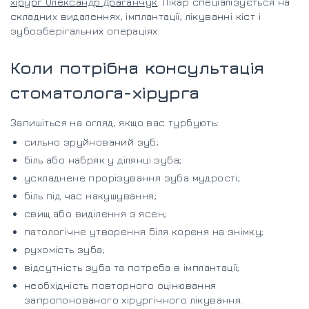
хірург Олександр Драганчук
. Лікар спеціалізується на
складних видаленнях, імплантації, лікуванні кіст і
зубозберігальних операціях.
Коли потрібна консультація
стоматолога-хірурга
Запишіться на огляд, якщо вас турбують:
сильно зруйнований зуб;
біль або набряк у ділянці зуба;
ускладнене прорізування зуба мудрості;
біль під час накушування;
свищ або виділення з ясен;
патологічне утворення біля кореня на знімку;
рухомість зуба;
відсутність зуба та потреба в імплантації;
необхідність повторного оцінювання
запропонованого хірургічного лікування.