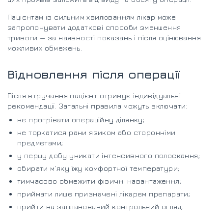
Пацієнтам із сильним хвилюванням лікар може
запропонувати додаткові способи зменшення
тривоги — за наявності показань і після оцінювання
можливих обмежень.
Відновлення після операції
Після втручання пацієнт отримує індивідуальні
рекомендації. Загальні правила можуть включати:
не прогрівати операційну ділянку;
не торкатися рани язиком або сторонніми
предметами;
у першу добу уникати інтенсивного полоскання;
обирати м’яку їжу комфортної температури;
тимчасово обмежити фізичні навантаження;
приймати лише призначені лікарем препарати;
прийти на запланований контрольний огляд.