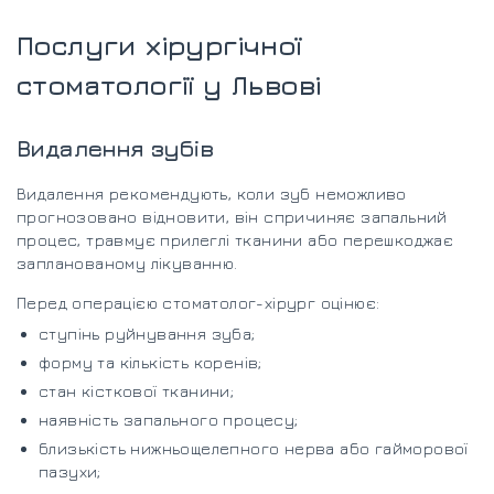
Послуги хірургічної
стоматології у Львові
Видалення зубів
Видалення рекомендують, коли зуб неможливо
прогнозовано відновити, він спричиняє запальний
процес, травмує прилеглі тканини або перешкоджає
запланованому лікуванню.
Перед операцією стоматолог-хірург оцінює:
ступінь руйнування зуба;
форму та кількість коренів;
стан кісткової тканини;
наявність запального процесу;
близькість нижньощелепного нерва або гайморової
пазухи;