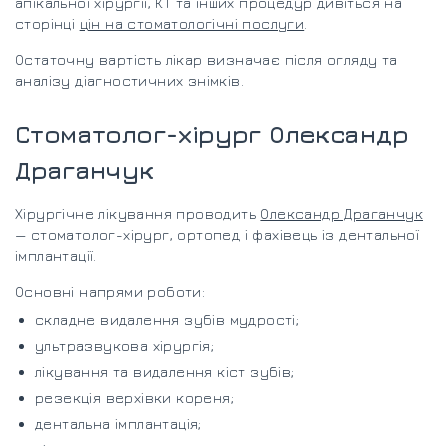
апікальної хірургії, КТ та інших процедур дивіться на
сторінці
цін на стоматологічні послуги
.
Остаточну вартість лікар визначає після огляду та
аналізу діагностичних знімків.
Стоматолог-хірург Олександр
Драганчук
Хірургічне лікування проводить
Олександр Драганчук
— стоматолог-хірург, ортопед і фахівець із дентальної
імплантації.
Основні напрями роботи:
складне видалення зубів мудрості;
ультразвукова хірургія;
лікування та видалення кіст зубів;
резекція верхівки кореня;
дентальна імплантація;