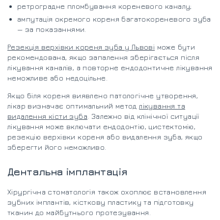
ретроградне пломбування кореневого каналу;
ампутація окремого кореня багатокореневого зуба
— за показаннями.
Резекція верхівки кореня зуба у Львові
може бути
рекомендована, якщо запалення зберігається після
лікування каналів, а повторне ендодонтичне лікування
неможливе або недоцільне.
Якщо біля кореня виявлено патологічне утворення,
лікар визначає оптимальний метод
лікування та
видалення кісти зуба
. Залежно від клінічної ситуації
лікування може включати ендодонтію, цистектомію,
резекцію верхівки кореня або видалення зуба, якщо
зберегти його неможливо.
Дентальна імплантація
Хірургічна стоматологія також охоплює встановлення
зубних імплантів, кісткову пластику та підготовку
тканин до майбутнього протезування.