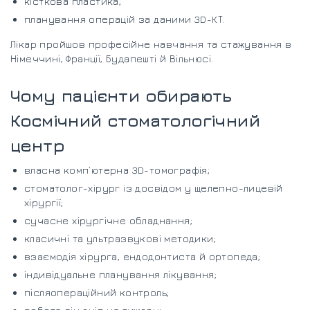
кісткова пластика;
планування операцій за даними 3D-КТ.
Лікар пройшов професійне навчання та стажування в
Німеччині, Франції, Будапешті й Вільнюсі.
Чому пацієнти обирають
Космічний стоматологічний
центр
власна комп’ютерна 3D-томографія;
стоматолог-хірург із досвідом у щелепно-лицевій
хірургії;
сучасне хірургічне обладнання;
класичні та ультразвукові методики;
взаємодія хірурга, ендодонтиста й ортопеда;
індивідуальне планування лікування;
післяопераційний контроль;