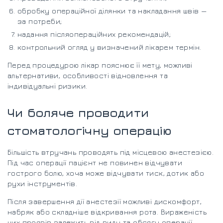
обробку операційної ділянки та накладання швів —
за потреби;
надання післяопераційних рекомендацій;
контрольний огляд у визначений лікарем термін.
Перед процедурою лікар пояснює її мету, можливі
альтернативи, особливості відновлення та
індивідуальні ризики.
Чи боляче проводити
стоматологічну операцію
Більшість втручань проводять під місцевою анестезією.
Під час операції пацієнт не повинен відчувати
гострого болю, хоча може відчувати тиск, дотик або
рухи інструментів.
Після завершення дії анестезії можливі дискомфорт,
набряк або складніше відкривання рота. Вираженість
цих проявів залежить від виду та обсягу операції.