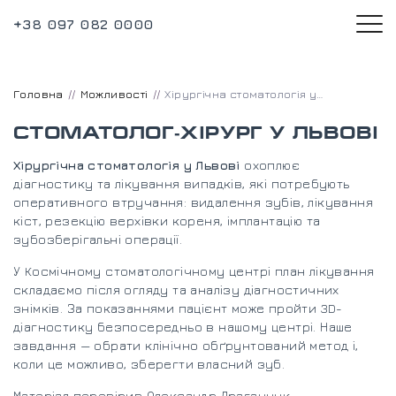
+38 097 082 0000
Головна
Можливості
Хірургічна стоматологія у Львові
СТОМАТОЛОГ-ХІРУРГ У ЛЬВОВІ
Хірургічна стоматологія у Львові
охоплює
діагностику та лікування випадків, які потребують
оперативного втручання: видалення зубів, лікування
кіст, резекцію верхівки кореня, імплантацію та
зубозберігальні операції.
У Космічному стоматологічному центрі план лікування
складаємо після огляду та аналізу діагностичних
знімків. За показаннями пацієнт може пройти 3D-
діагностику безпосередньо в нашому центрі. Наше
завдання — обрати клінічно обґрунтований метод і,
коли це можливо, зберегти власний зуб.
Матеріал перевірив
Олександр Драганчук —