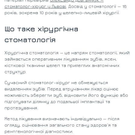
стоматолог-хірург у Львові
. Досвід у стоматології — 16
років, зокрема 10 років у щелепно-лицевій хірургії.
Що таке хірургічна
стоматологія
Хірургічна стоматологія — це напрям стоматології, який
займається оперативним лікуванням зубів, ясен,
кісткової тканини щелеп та прилеглих анатомічних
структур.
Сучасний стоматолог-хірург не обмежується
видаленням зубів. Перед втручанням лікар оцінює
можливість зберегти зуб, відновити його функцію або
підготувати ділянку до подальшої імплантації та
протезування.
Метод лікування визначають індивідуально — після
огляду, оцінювання загального стану здоров’я та
рентгенологічної діагностики.