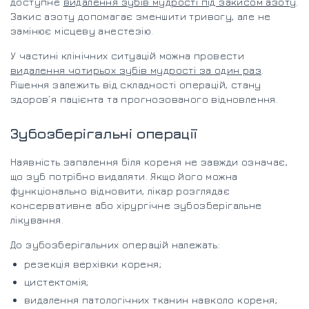
доступне
видалення зубів мудрості під закисом азоту
.
Закис азоту допомагає зменшити тривогу, але не
замінює місцеву анестезію.
У частині клінічних ситуацій можна провести
видалення чотирьох зубів мудрості за один раз
.
Рішення залежить від складності операцій, стану
здоров’я пацієнта та прогнозованого відновлення.
Зубозберігальні операції
Наявність запалення біля кореня не завжди означає,
що зуб потрібно видаляти. Якщо його можна
функціонально відновити, лікар розглядає
консервативне або хірургічне зубозберігальне
лікування.
До зубозберігальних операцій належать:
резекція верхівки кореня;
цистектомія;
видалення патологічних тканин навколо кореня;