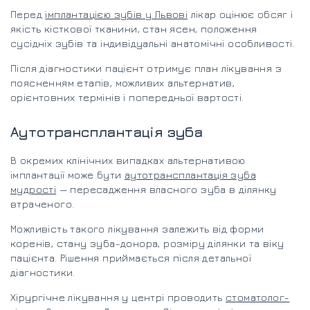
Перед
імплантацією зубів у Львові
лікар оцінює обсяг і
якість кісткової тканини, стан ясен, положення
сусідніх зубів та індивідуальні анатомічні особливості.
Після діагностики пацієнт отримує план лікування з
поясненням етапів, можливих альтернатив,
орієнтовних термінів і попередньої вартості.
Аутотрансплантація зуба
В окремих клінічних випадках альтернативою
імплантації може бути
аутотрансплантація зуба
мудрості
— пересадження власного зуба в ділянку
втраченого.
Можливість такого лікування залежить від форми
коренів, стану зуба-донора, розміру ділянки та віку
пацієнта. Рішення приймається після детальної
діагностики.
Хірургічне лікування у центрі проводить
стоматолог-