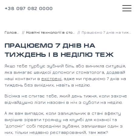
+38 097 082 0000
Головна
Новітні технології в стоматології
Працюємо 7 днів на тиждень і в неділю теж
ПРАЦЮЄМО 7 ДНІВ НА
ТИЖДЕНЬ І В НЕДІЛЮ ТЕЖ
Якщо тебе турбує зубний біль, або виникла ситуація,
яка вимагає швидкої допомоги стоматолога, додавай
наші контакти в
екстрені
, адже ми працюємо 7 днів на
тиждень без вихідних, навіть в неділю.
Вісімка не спитає тебе, який день тижня, коли захоче
відчайдушно лізти назовні в ніч з суботи на неділю.
А як вам випадок, коли залицяльник в стані афекту
вирішив зірвати троянду на клумбі для коханої та
“допоміг” собі передніми зубами, залишивши один з
них, тільки недавно реставрований, там жеж?