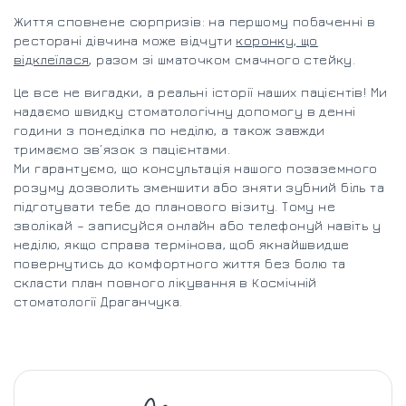
Життя сповнене сюрпризів: на першому побаченні в
ресторані дівчина може відчути
коронку, що
відклеїлася
, разом зі шматочком смачного стейку.
Це все не вигадки, а реальні історії наших пацієнтів! Ми
надаємо швидку стоматологічну допомогу в денні
години з понеділка по неділю, а також завжди
тримаємо зв’язок з пацієнтами.
Ми гарантуємо, що консультація нашого позаземного
розуму дозволить зменшити або зняти зубний біль та
підготувати тебе до планового візиту. Тому не
зволікай – записуйся онлайн або телефонуй навіть у
неділю, якщо справа термінова, щоб якнайшвидше
повернутись до комфортного життя без болю та
скласти план повного лікування в Космічній
стоматології Драганчука.