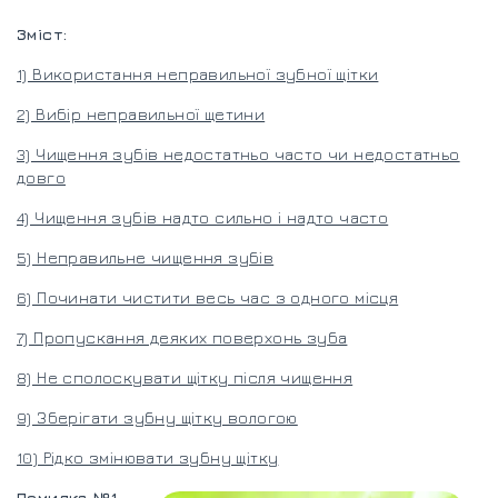
Зміст:
1) Використання неправильної зубної щітки
2) Вибір неправильної щетини
3) Чищення зубів недостатньо часто чи недостатньо
довго
4) Чищення зубів надто сильно і надто часто
5) Неправильне чищення зубів
6) Починати чистити весь час з одного місця
7) Пропускання деяких поверхонь зуба
8) Не сполоскувати щітку після чищення
9) Зберігати зубну щітку вологою
10) Рідко змінювати зубну щітку
Помилка №1