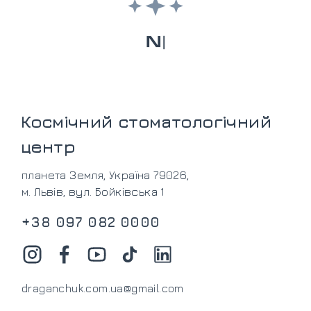
З
А
Л
И
|
Космічний стоматологічний
центр
планета Земля, Україна 79026,
м. Львів, вул. Бойківська 1
+38 097 082 0000
draganchuk.com.ua@gmail.com