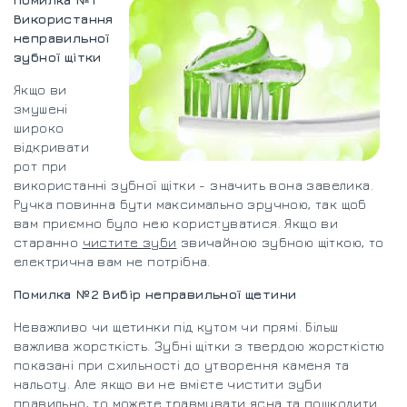
Використання
неправильної
зубної щітки
Якщо ви
змушені
широко
відкривати
рот при
використанні зубної щітки - значить вона завелика.
Ручка повинна бути максимально зручною, так щоб
вам приємно було нею користуватися. Якщо ви
старанно
чистите зуби
звичайною зубною щіткою, то
електрична вам не потрібна.
Помилка №2 Вибір неправильної щетини
Неважливо чи щетинки під кутом чи прямі. Більш
важлива жорсткість. Зубні щітки з твердою жорсткістю
показані при схильності до утворення каменя та
нальоту. Але якщо ви не вмієте чистити зуби
правильно, то можете травмувати ясна та пошкодити