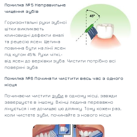
Помилка №5 Неправильне
чищення зубів
Горизонтальні рухи зубної
щітки викликають
клиновидні дефекти емалі
та рецесію ясен. Щетина
повинна бути на лінії ясен
під кутом 45%. Рухи чіткі,-
від ясен до верхівки зуба. Чистити потрібно всі
поверхні зуба.
Помилка №6 Починати чистити весь час з одного
місця
Починаючи чистити
зуби
в одному місці, завжди
завершуєте в іншому. Вкінці людина переважно
лінується і не дочищає цю ділянку. Тому кожен раз,
коли чистете зуби, починайте з нового місця.