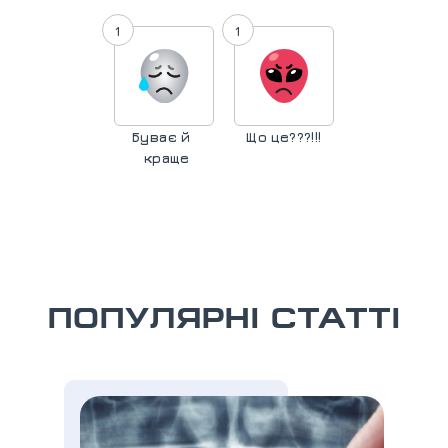
1
1
Буває й
Що це???!!!
краще
ПОПУЛЯРНІ СТАТТІ