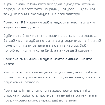
зубну емаль. У більшості випадків підходять щетинки
середньої жорсткості. Не раджу натуральні щетинки,
тому що вони накопичують на собі бактерії.
Помилка №3 Чищення зубів недостатньо часто чи
недостатньо довго
Зуби потрібно чистити 2 рази на день, а найкраще 3.
За цей час на зубах не встигає утворитись наліт, який
може викликати запалення ясен та карієс. Зуби
потрібно чистити хоча би 2, а найкраще 3 хвилини.
Помилка №4 Чищення зубів надто сильно і надто
часто
Чистити зуби тричі на день це ідеально, якщо робити
це частіше є ризик викликати подразнення десни та її
опускання (рецесію)
При надто інтенсивному та жорсткому чищенні є
висока ймовірність протирання емалі та винекнення
пришийкових клиновидних дефектів емалі.